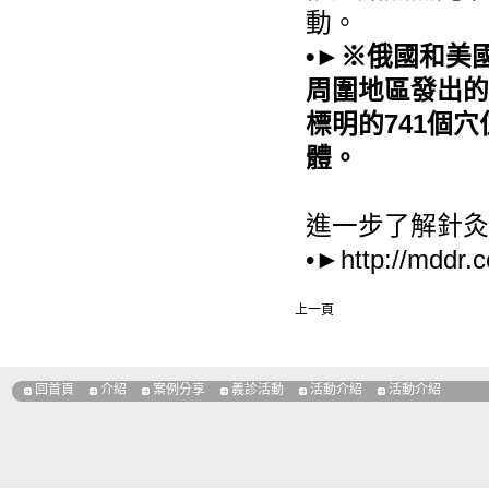
動。
•
►※
俄國和美
周圍地區發出的
標明的741個
體。
進一步了解針灸
•►http://mddr.c
上一頁
回首頁
介紹
案例分享
義診活動
活動介紹
活動介紹