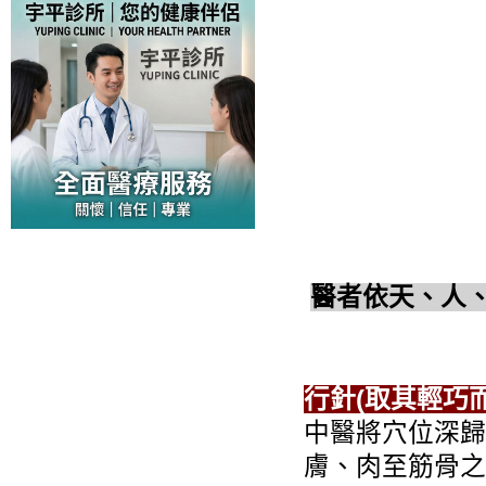
醫者依天、人
行針(取其輕巧
中醫將穴位深歸
膚、肉至筋骨之