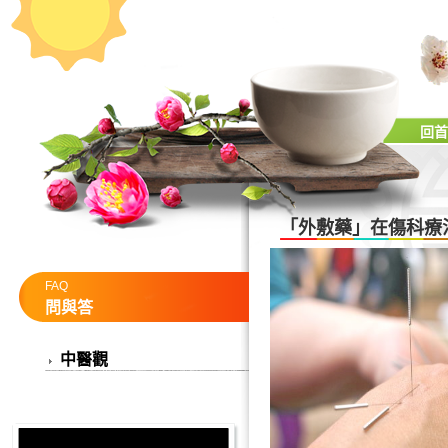
回首
「外敷藥」在傷科療
FAQ
問與答
中醫觀