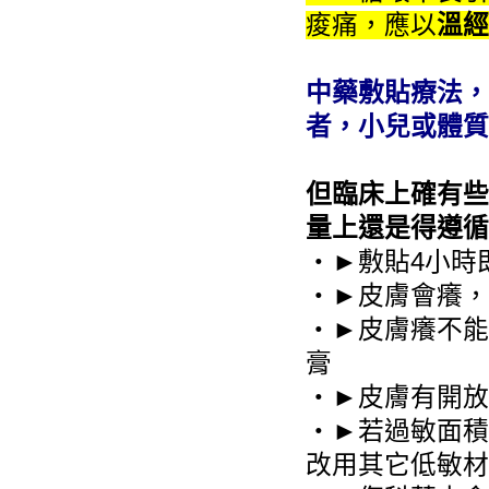
痠痛，應以
溫經
中藥敷貼療法，
者，小兒或體質
但臨床上確有些
量上還是得遵循
‧►敷貼4小時
‧►皮膚會癢，
‧►皮膚癢不能
膏
‧►皮膚有開放
‧►若過敏面積
改用其它低敏材