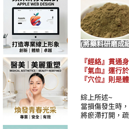
(將藥料研磨成
『經絡』貫通身
『氣血』運行於
『穴位』則是體
綜上所述~
當損傷發生時，
將瘀滯打開，疏