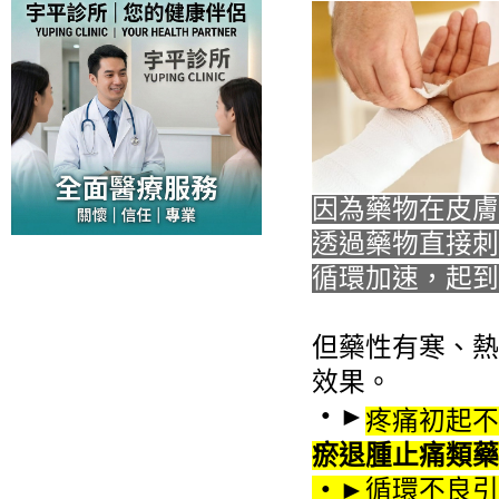
因為藥物在皮膚
透過藥物直接刺
循環加速，起到
但藥性有寒、熱
效果。
‧
►
疼痛初起不
瘀退腫止痛類藥
‧
►
循環不良引