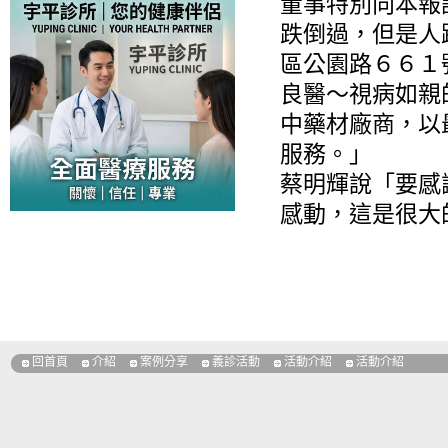
董事特別向本報
跌倒過，但是人
區公園路６６１
良醫～視病如親
中藥材廠商，以
服務。」
蔡明輝說「要感
感動，這是很大
回首頁
介紹
案例分享
義診活動
活動介紹
活動介紹