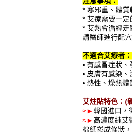
注意事項：
* 寒邪重、體
* 艾療需要一
* 艾熱會循經
請醫師進行配穴
不適合艾療者：
•
有感冒症狀、
• 皮膚有感染
• 熱性、燥熱體
艾炷貼特色：(
韓國進口，
≈►
高濃度純艾
≈►
棉紙捲成條狀，