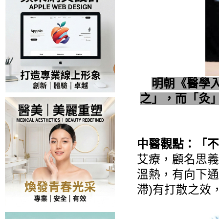
明朝《醫學
之」，而「灸
中醫觀點：「不
艾療，顧名思義
溫熱，有向下通
滯)有打散之效