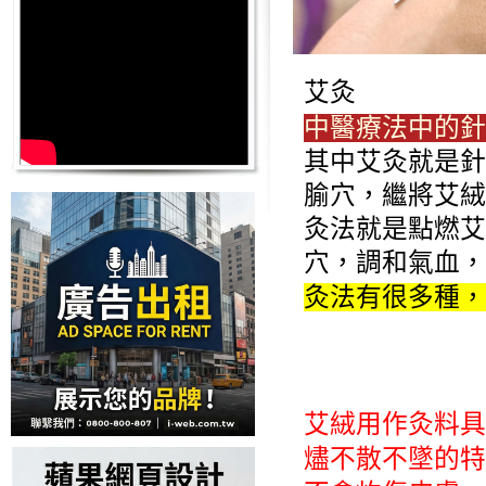
艾灸
中醫療法中的針
其中艾灸就是針
腧穴，繼將艾絨
灸法就是點燃艾
穴，調和氣血，
灸法有很多種，
艾絨用作灸料具
燼不散不墜的特